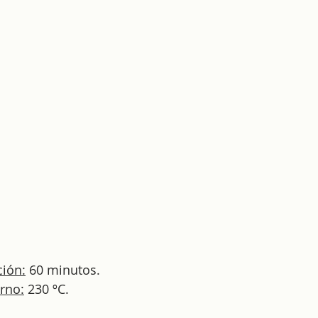
ión:
 60 minutos.
rno:
 230 ºC.