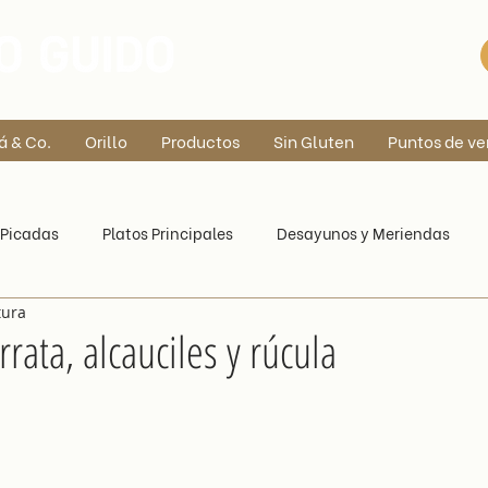
á & Co.
Orillo
Productos
Sin Gluten
Puntos de ve
Picadas
Platos Principales
Desayunos y Meriendas
tura
rata, alcauciles y rúcula