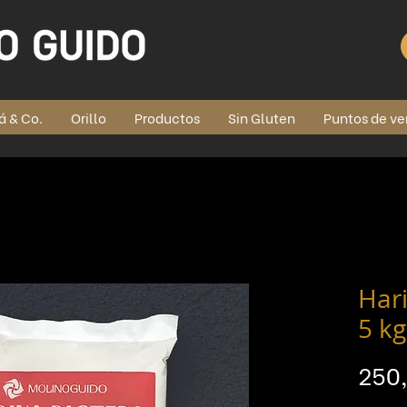
á & Co.
Orillo
Productos
Sin Gluten
Puntos de ve
Har
5 kg
250