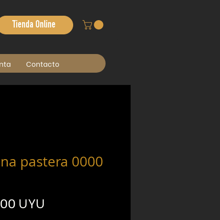
Tienda Online
nta
Contacto
ina pastera 0000
Precio
,00 UYU