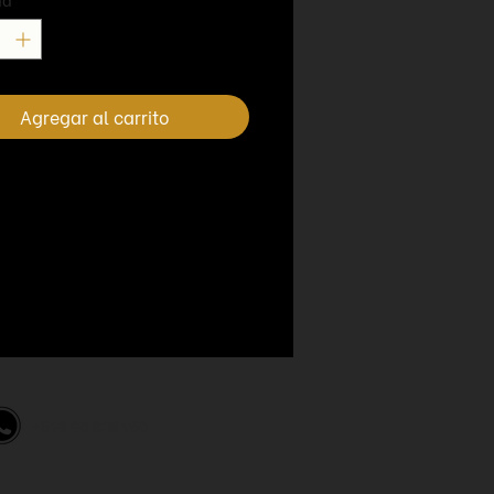
Agregar al carrito
‪+598 98 828 950‬