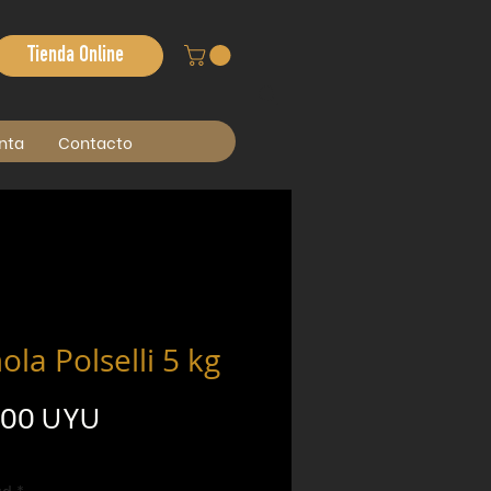
Tienda Online
nta
Contacto
la Polselli 5 kg
Precio
,00 UYU
ad
*