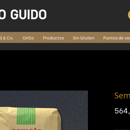
á & Co.
Orillo
Productos
Sin Gluten
Puntos de ve
Semo
564
Cantid