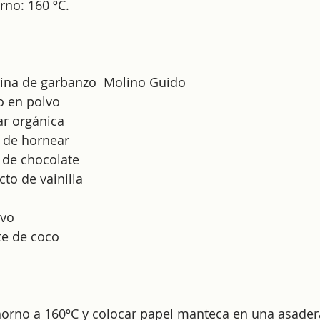
rno:
 160 ºC.
rina de garbanzo  Molino Guido 
o en polvo
ar orgánica
o de hornear
 de chocolate
cto de vainilla
evo
te de coco
 horno a 160ºC y colocar papel manteca en una asade