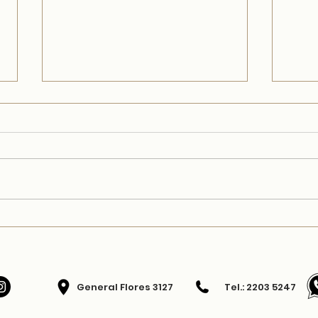
Crepes de espinacas
Tortit
General Flores 3127 Tel.: 2203 5247