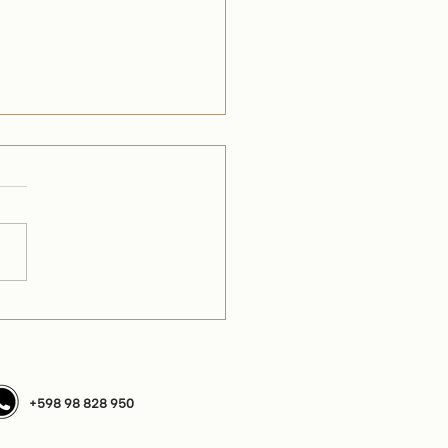
as saladas de garbanzo y verduras
‪+598 98 828 950‬