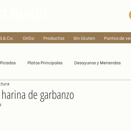
á & Co.
Orillo
Productos
Sin Gluten
Puntos de ve
Picadas
Platos Principales
Desayunos y Meriendas
ctura
 harina de garbanzo
9