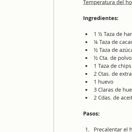
Temperatura del ho
Ingredientes:
1 ½ Taza de ha
¼ Taza de caca
½ Taza de azúc
½ Cta. de polv
1 Taza de chips
2 Ctas. de extra
1 huevo
3 Claras de hu
2 Cdas. de acei
Pasos:
Precalentar el