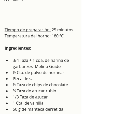
Tiempo de preparación:
 25 minutos.
Temperatura del horno:
 180 ºC.
Ingredientes:
3/4 Taza + 1 cda. de harina de 
garbanzos  Molino Guido 
½ Cta. de polvo de hornear
Pizca de sal
½ Taza de chips de chocolate
¾ Taza de azucar rubio
1/3 Taza de azucar
1 Cta. de vainilla
50 g de manteca derretida